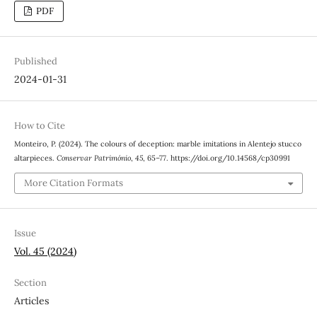
PDF
Published
2024-01-31
How to Cite
Monteiro, P. (2024). The colours of deception: marble imitations in Alentejo stucco
altarpieces.
Conservar Património
,
45
, 65–77. https://doi.org/10.14568/cp30991
More Citation Formats
Issue
Vol. 45 (2024)
Section
Articles