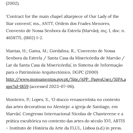
(2002).
‘Contract for the main chapel altarpiece of Our Lady of the
Star convent’, ms., ANTT, Ordem dos Frades Menores,
Convento de Nossa Senhora da Estrela (Marvão), mç. 1, doc. n.
4658775, (1802) 1-2.
Mantas, H.; Gama, M.; Gordalina, R., ‘Convento de Nossa
Senhora da Estrela / Santa Casa da Misericórdia de Marvão /
Lar da Santa Casa da Misericórdia’, in Sistema de Informação
para o Património Arquitectónico, DGPC (2000)
http://www.monumentos.gov.pt/Site/APP_PagesUser/SIPA.a
spx?id=1859
(accessed 2023-07-06).
Monteiro, P.; Lopes, S., ‘O stucco renascentista no contexto
das artes decorativas no Alentejo: a igreja de Santiago, em
Marvão’, Congresso Internacional Nicolau de Chanterene e a
prática escultórica no contexto das artes do século XVI, ARTIS
– Instituto de História da Arte da FLUL, Lisboa (s.d.) in press.