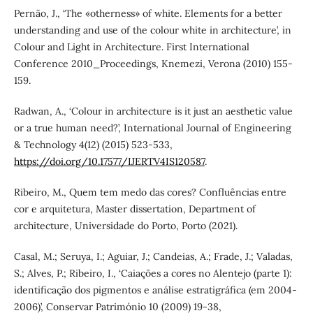
Pernão, J., ‘The «otherness» of white. Elements for a better
understanding and use of the colour white in architecture’, in
Colour and Light in Architecture. First International
Conference 2010_Proceedings, Knemezi, Verona (2010) 155-
159.
Radwan, A., ‘Colour in architecture is it just an aesthetic value
or a true human need?’, International Journal of Engineering
& Technology 4(12) (2015) 523-533,
https://doi.org/10.17577/IJERTV4IS120587
.
Ribeiro, M., Quem tem medo das cores? Confluências entre
cor e arquitetura, Master dissertation, Department of
architecture, Universidade do Porto, Porto (2021).
Casal, M.; Seruya, I.; Aguiar, J.; Candeias, A.; Frade, J.; Valadas,
S.; Alves, P.; Ribeiro, I., ‘Caiações a cores no Alentejo (parte 1):
identificação dos pigmentos e análise estratigráfica (em 2004-
2006)’, Conservar Património 10 (2009) 19-38,