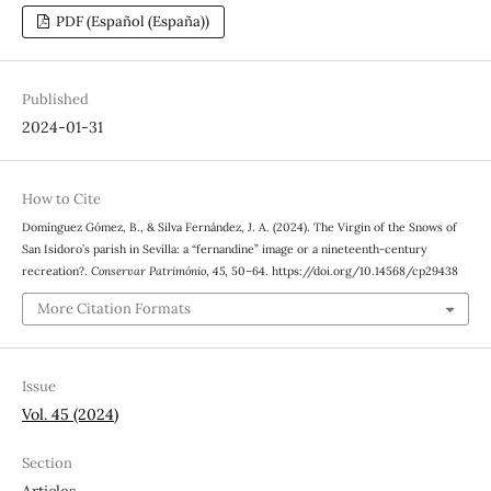
PDF (Español (España))
Published
2024-01-31
How to Cite
Domínguez Gómez, B., & Silva Fernández, J. A. (2024). The Virgin of the Snows of
San Isidoro’s parish in Sevilla: a “fernandine” image or a nineteenth-century
recreation?.
Conservar Património
,
45
, 50–64. https://doi.org/10.14568/cp29438
More Citation Formats
Issue
Vol. 45 (2024)
Section