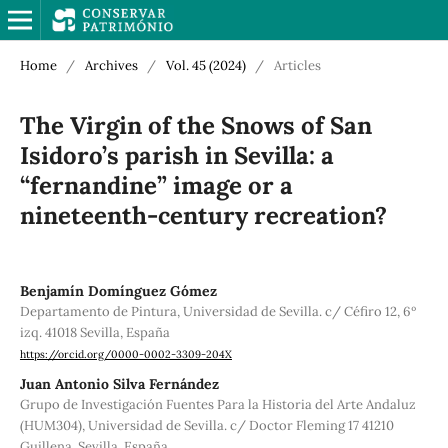
Home
/
Archives
/
Vol. 45 (2024)
/
Articles
The Virgin of the Snows of San
Isidoro’s parish in Sevilla: a
“fernandine” image or a
nineteenth-century recreation?
Benjamín Domínguez Gómez
Departamento de Pintura, Universidad de Sevilla. c/ Céfiro 12, 6º
izq. 41018 Sevilla, España
https://orcid.org/0000-0002-3309-204X
Juan Antonio Silva Fernández
Grupo de Investigación Fuentes Para la Historia del Arte Andaluz
(HUM304), Universidad de Sevilla. c/ Doctor Fleming 17 41210
Guillena, Sevilla, España