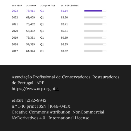
Associação Profissional de Conservadores-Restauradores
de Portugal | ARP
https://www.arp.org.pt
↗
eISSN | 2182-9942
n.º 1-16 print ISSN | 1646-043X
Creative Commons Attribution-NonCommercial-
NoDerivatives 4.0 | International License