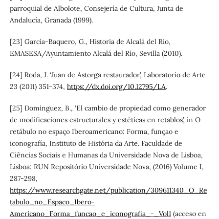
parroquial de Albolote, Consejería de Cultura, Junta de
Andalucía, Granada (1999).
[23] García-Baquero, G., Historia de Alcalá del Río,
EMASESA/Ayuntamiento Alcalá del Río, Sevilla (2010).
[24] Roda, J. ‘Juan de Astorga restaurador’, Laboratorio de Arte
23 (2011) 351-374,
https://dx.doi.org/10.12795/LA
.
[25] Domínguez, B., ‘El cambio de propiedad como generador
de modificaciones estructurales y estéticas en retablos’, in O
retábulo no espaço Iberoamericano: Forma, funçao e
iconografía, Instituto de História da Arte. Faculdade de
Ciências Sociais e Humanas da Universidade Nova de Lisboa,
Lisboa: RUN Repositório Universidade Nova, (2016) Volume I,
287-298,
https://www.researchgate.net/publication/309611340_O_Re
tabulo_no_Espaco_Ibero-
Americano_Forma_funcao_e_iconografia_-_Vol1
(acceso en