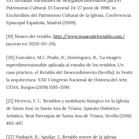
XVI Jornadas Nacionales de delegados diocesanos para el
Patrimonio Cultural. El Escorial 24-27 junio de 1996’, in
Enchiridión del Patrimonio Cultural de la Iglesia, Conferencia
Episcopal Española, Madrid (2009).
[19] Museo del retablo,
http://www.museodelretablo.com/
(acceso en 2020-05-20).
[20] González, M.J.; Prado, B.; Domínguez, B., ‘La imagen
superdimensionable aplicada al estudio de los retablos. Un
caso práctico, el Retablo del Descendimiento (Sevilla)’, in Vestir
la arquitectura: XXII Congreso Nacional de Historia del Arte,
CEHA, Burgos (2019) 1585-1590.
[21] Herrera, F. J., ‘Retablos y mobiliario litúrgico en la Iglesia
de Santa Ana’, in Santa Ana de Triana: Aparato Histórico-
Artístico, Real Parroquia de Santa Ana de Triana, Sevilla (2016)
463-487.
[22] Hasbach, B.; Aguilar, J., Retablo mayor de la iglesia