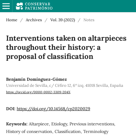
Home
/
Archives
/
Vol. 39 (2022)
/
Notes
Interventions taken on altarpieces
throughout their history: a
proposal of classification
Benjamín Domínguez-Gómez
Universidad de Sevilla, c/ Céfiro 12, 6º izq. 41018 Sevilla, España
https://orcid.org/0000-0002-3309-204X
DOI:
https://doi.org/10.14568/cp2020029
Keywords:
Altarpiece, Etiology, Previous interventions,
History of conservation, Classification, Terminology