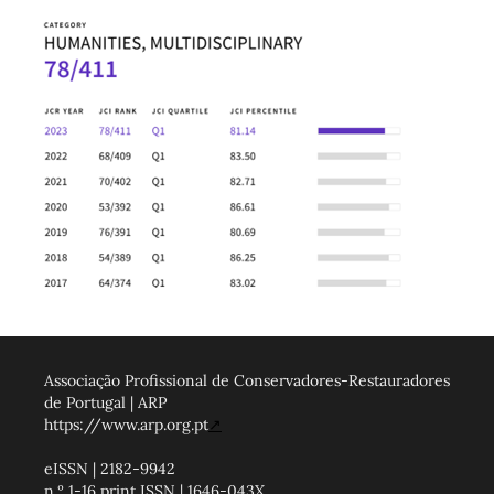
Associação Profissional de Conservadores-Restauradores
de Portugal | ARP
https://www.arp.org.pt
↗
eISSN | 2182-9942
n.º 1-16 print ISSN | 1646-043X