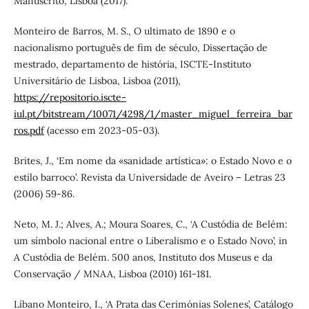
Manuscrito, Lisboa (2017).
Monteiro de Barros, M. S., O ultimato de 1890 e o
nacionalismo português de fim de século, Dissertação de
mestrado, departamento de história, ISCTE-Instituto
Universitário de Lisboa, Lisboa (2011),
https://repositorio.iscte-
iul.pt/bitstream/10071/4298/1/master_miguel_ferreira_bar
ros.pdf
(acesso em 2023-05-03).
Brites, J., ‘Em nome da «sanidade artística»: o Estado Novo e o
estilo barroco’. Revista da Universidade de Aveiro – Letras 23
(2006) 59-86.
Neto, M. J.; Alves, A.; Moura Soares, C., ‘A Custódia de Belém:
um símbolo nacional entre o Liberalismo e o Estado Novo’, in
A Custódia de Belém. 500 anos, Instituto dos Museus e da
Conservação / MNAA, Lisboa (2010) 161-181.
Líbano Monteiro, I., ‘A Prata das Cerimónias Solenes’, Catálogo