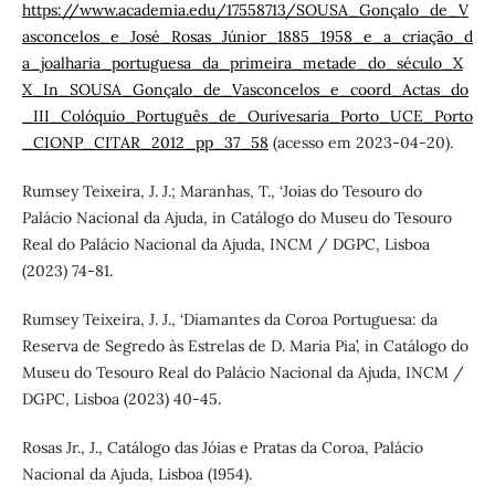
https://www.academia.edu/17558713/SOUSA_Gonçalo_de_V
asconcelos_e_José_Rosas_Júnior_1885_1958_e_a_criação_d
a_joalharia_portuguesa_da_primeira_metade_do_século_X
X_In_SOUSA_Gonçalo_de_Vasconcelos_e_coord_Actas_do
_III_Colóquio_Português_de_Ourivesaria_Porto_UCE_Porto
_CIONP_CITAR_2012_pp_37_58
(acesso em 2023-04-20).
Rumsey Teixeira, J. J.; Maranhas, T., ‘Joias do Tesouro do
Palácio Nacional da Ajuda, in Catálogo do Museu do Tesouro
Real do Palácio Nacional da Ajuda, INCM / DGPC, Lisboa
(2023) 74-81.
Rumsey Teixeira, J. J., ‘Diamantes da Coroa Portuguesa: da
Reserva de Segredo às Estrelas de D. Maria Pia’, in Catálogo do
Museu do Tesouro Real do Palácio Nacional da Ajuda, INCM /
DGPC, Lisboa (2023) 40-45.
Rosas Jr., J., Catálogo das Jóias e Pratas da Coroa, Palácio
Nacional da Ajuda, Lisboa (1954).