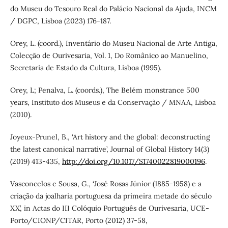
do Museu do Tesouro Real do Palácio Nacional da Ajuda, INCM
/ DGPC, Lisboa (2023) 176-187.
Orey, L. (coord.), Inventário do Museu Nacional de Arte Antiga,
Colecção de Ourivesaria, Vol. 1, Do Românico ao Manuelino,
Secretaria de Estado da Cultura, Lisboa (1995).
Orey, L; Penalva, L. (coords.), The Belém monstrance 500
years, Instituto dos Museus e da Conservação / MNAA, Lisboa
(2010).
Joyeux-Prunel, B., ‘Art history and the global: deconstructing
the latest canonical narrative’, Journal of Global History 14(3)
(2019) 413-435,
http://doi.org/10.1017/S1740022819000196
.
Vasconcelos e Sousa, G., ‘José Rosas Júnior (1885-1958) e a
criação da joalharia portuguesa da primeira metade do século
XX’, in Actas do III Colóquio Português de Ourivesaria, UCE-
Porto/CIONP/CITAR, Porto (2012) 37-58,