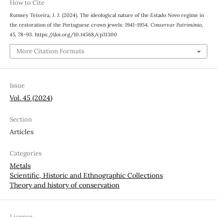
How to Cite
Rumsey Teixeira, J. J. (2024). The ideological nature of the Estado Novo regime in
the restoration of the Portuguese crown jewels: 1941-1954.
Conservar Património
,
45
, 78–93. https://doi.org/10.14568/cp31300
More Citation Formats
Issue
Vol. 45 (2024)
Section
Articles
Categories
Metals
Scientific, Historic and Ethnographic Collections
Theory and history of conservation
License