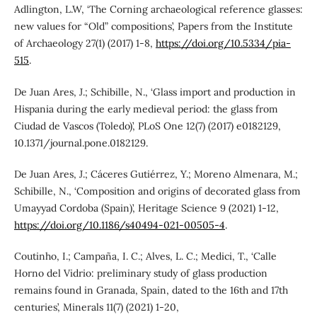
Adlington, L.W, ‘The Corning archaeological reference glasses:
new values for “Old” compositions’, Papers from the Institute
of Archaeology 27(1) (2017) 1-8,
https://doi.org/10.5334/pia-
515
.
De Juan Ares, J.; Schibille, N., ‘Glass import and production in
Hispania during the early medieval period: the glass from
Ciudad de Vascos (Toledo)’, PLoS One 12(7) (2017) e0182129,
10.1371/journal.pone.0182129.
De Juan Ares, J.; Cáceres Gutiérrez, Y.; Moreno Almenara, M.;
Schibille, N., ‘Composition and origins of decorated glass from
Umayyad Cordoba (Spain)’, Heritage Science 9 (2021) 1-12,
https://doi.org/10.1186/s40494-021-00505-4
.
Coutinho, I.; Campaña, I. C.; Alves, L. C.; Medici, T., ‘Calle
Horno del Vidrio: preliminary study of glass production
remains found in Granada, Spain, dated to the 16th and 17th
centuries’, Minerals 11(7) (2021) 1-20,