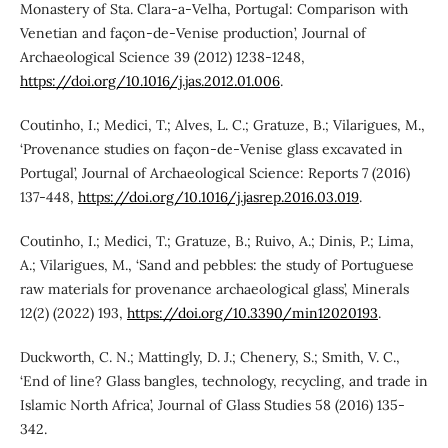
Monastery of Sta. Clara-a-Velha, Portugal: Comparison with
Venetian and façon-de-Venise production’, Journal of
Archaeological Science 39 (2012) 1238-1248,
https://doi.org/10.1016/j.jas.2012.01.006
.
Coutinho, I.; Medici, T.; Alves, L. C.; Gratuze, B.; Vilarigues, M.,
‘Provenance studies on façon-de-Venise glass excavated in
Portugal’, Journal of Archaeological Science: Reports 7 (2016)
137-448,
https://doi.org/10.1016/j.jasrep.2016.03.019
.
Coutinho, I.; Medici, T.; Gratuze, B.; Ruivo, A.; Dinis, P.; Lima,
A.; Vilarigues, M., ‘Sand and pebbles: the study of Portuguese
raw materials for provenance archaeological glass’, Minerals
12(2) (2022) 193,
https://doi.org/10.3390/min12020193
.
Duckworth, C. N.; Mattingly, D. J.; Chenery, S.; Smith, V. C.,
‘End of line? Glass bangles, technology, recycling, and trade in
Islamic North Africa’, Journal of Glass Studies 58 (2016) 135-
342.