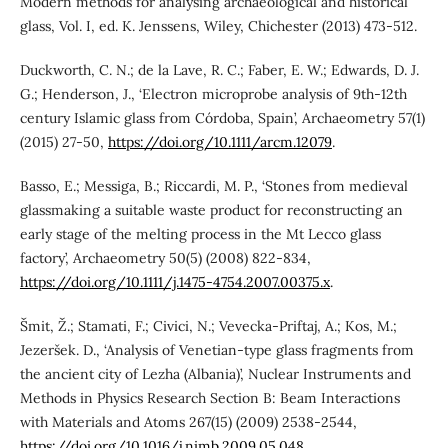
Modern methods for analysing archaeological and historical
glass, Vol. I, ed. K. Jenssens, Wiley, Chichester (2013) 473-512.
Duckworth, C. N.; de la Lave, R. C.; Faber, E. W.; Edwards, D. J.
G.; Henderson, J., ‘Electron microprobe analysis of 9th-12th
century Islamic glass from Córdoba, Spain’, Archaeometry 57(1)
(2015) 27-50,
https://doi.org/10.1111/arcm.12079
.
Basso, E.; Messiga, B.; Riccardi, M. P., ‘Stones from medieval
glassmaking a suitable waste product for reconstructing an
early stage of the melting process in the Mt Lecco glass
factory’, Archaeometry 50(5) (2008) 822-834,
https://doi.org/10.1111/j.1475-4754.2007.00375.x
.
Šmit, Ž.; Stamati, F.; Civici, N.; Vevecka-Priftaj, A.; Kos, M.;
Jezeršek. D., ‘Analysis of Venetian-type glass fragments from
the ancient city of Lezha (Albania)’, Nuclear Instruments and
Methods in Physics Research Section B: Beam Interactions
with Materials and Atoms 267(15) (2009) 2538-2544,
https://doi.org/10.1016/j.nimb.2009.05.048
.