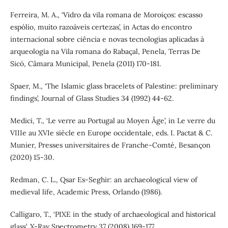
Ferreira, M. A., ‘Vidro da vila romana de Moroiços: escasso
espólio, muito razoáveis certezas’, in Actas do encontro
internacional sobre ciência e novas tecnologias aplicadas à
arqueologia na Vila romana do Rabaçal, Penela, Terras De
Sicó, Câmara Municipal, Penela (2011) 170-181.
Spaer, M., ‘The Islamic glass bracelets of Palestine: preliminary
findings’, Journal of Glass Studies 34 (1992) 44-62.
Medici, T., ‘Le verre au Portugal au Moyen Âge’, in Le verre du
VIIIe au XVIe siècle en Europe occidentale, eds. I. Pactat & C.
Munier, Presses universitaires de Franche-Comté, Besançon
(2020) 15-30.
Redman, C. L., Qsar Es-Seghir: an archaeological view of
medieval life, Academic Press, Orlando (1986).
Calligaro, T., ‘PIXE in the study of archaeological and historical
glass’, X-Ray Spectrometry 37 (2008) 169-177,