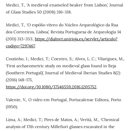
Medici, T., ‘A medieval enameled beaker from Lisbon’, Journal
of Glass Studies 50 (2008) 316-318.
Medici, T., ‘O espólio vítreo do Núcleo Arqueológico da Rua
dos Correeiros, Lisboa’, Revista Portuguesa de Arqueologia 14
(2011) 313-353,
https://dialnet.unirioja.es/servlet/articulo?
codigo=7297467
.
Coutinho, I.; Medici, T.; Coentro, S.; Alves, L. C.; Vilarigues, M.,
‘First archaeometric study on medieval glass found in Beja
(Southern Portugal)’, Journal of Medieval Iberian Studies 8(2)
(2016) 148-175,
https://doi.org/10.1080/17546559.2016.1205752
.
Valente, V., O vidro em Portugal, Portucalense Editora, Porto
(1950).
Lima, A.; Medici, T.; Pires de Matos, A.; Verità, M., ‘Chemical
analysis of 17th century Millefiori glasses excavated in the