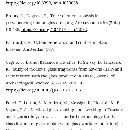
https://doi.org/10.3390/min11070688
.
Brems, D.; Degryse, P., ‘Trace element analysis in
provenancing Roman glass-making’, Archaeometry 56 (2014)
116-136,
https://doi.org/10.1111/arcm.12063
.
Bamford, C.R., Colour generation and control in glass,
Elsevier, Amsterdam (1977).
Cagno, S.; Brondi Badano, M.; Mathis, F.; Strivay, D.; Janssens,
K., ‘Study of medieval glass fragments from Savona (Italy) and
their relation with the glass produced in Altare’, Journal of
Archaeological Science 39 (2012) 2191-197,
https://doi.org/10.1016/j.jas.2012.03.013
.
Fenzi, F.; Lerma, S.; Mendera, M.; Messiga, B.; Riccardi, M. P.;
Vigato, P. A., ‘Medieval glass-making and -working in Tuscany
and Liguria (Italy). Towards a standard methodology for the
classiﬁcation of glass-making and glass-working indicators’, in