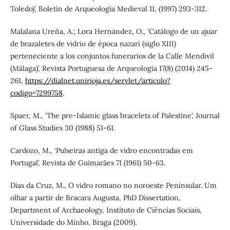
Toledo)’, Boletín de Arqueología Medieval 11, (1997) 293-312.
Malalana Ureña, A.; Lora Hernández, O., ‘Catálogo de un ajuar
de brazaletes de vidrio de época nazarí (siglo XIII)
perteneciente a los conjuntos funerarios de la Calle Mendivil
(Málaga)’, Revista Portuguesa de Arqueología 17(8) (2014) 245-
261,
https://dialnet.unirioja.es/servlet/articulo?
codigo=7299758
.
Spaer, M., ‘The pre-Islamic glass bracelets of Palestine’, Journal
of Glass Studies 30 (1988) 51-61.
Cardozo, M., ‘Pulseiras antiga de vidro encontradas em
Portugal’, Revista de Guimarães 71 (1961) 50-63.
Dias da Cruz, M., O vidro romano no noroeste Peninsular. Um
olhar a partir de Bracara Augusta, PhD Dissertation,
Department of Archaeology, Instituto de Ciências Sociais,
Universidade do Minho, Braga (2009).