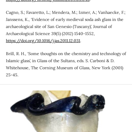
Cagno, S.; Favaretto, L.; Mendera, M.; Izmer, A.; Vanhaecke, F.;
Janssens, K., ‘Evidence of early medieval soda ash glass in the
archaeological site of San Genesio (Tuscany)’, Journal of
Archaeological Science 39(5) (2012) 1540-1552,
https://doi.org/10.1016/j.jas.2011.12.031
.
Brill, R. H., ‘Some thoughts on the chemistry and technology of
Islamic glass’, in Glass of the Sultans, eds. S. Carboni & D.
Whitehouse, The Corning Museum of Glass, New York (2001)
25-45.