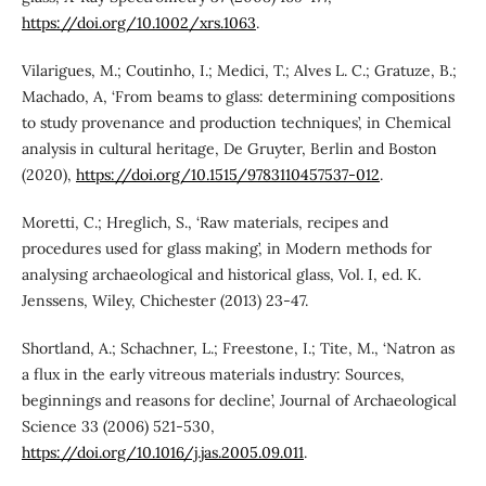
https://doi.org/10.1002/xrs.1063
.
Vilarigues, M.; Coutinho, I.; Medici, T.; Alves L. C.; Gratuze, B.;
Machado, A, ‘From beams to glass: determining compositions
to study provenance and production techniques’, in Chemical
analysis in cultural heritage, De Gruyter, Berlin and Boston
(2020),
https://doi.org/10.1515/9783110457537-012
.
Moretti, C.; Hreglich, S., ‘Raw materials, recipes and
procedures used for glass making’, in Modern methods for
analysing archaeological and historical glass, Vol. I, ed. K.
Jenssens, Wiley, Chichester (2013) 23-47.
Shortland, A.; Schachner, L.; Freestone, I.; Tite, M., ‘Natron as
a flux in the early vitreous materials industry: Sources,
beginnings and reasons for decline’, Journal of Archaeological
Science 33 (2006) 521-530,
https://doi.org/10.1016/j.jas.2005.09.011
.