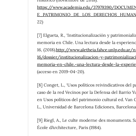
Histórico (noviembre de 2018).
https://www.academia.edu/37979390/DOCU
E_PATRIMONIO_DE_LOS_DERECHOS_HUMA
22)
[7] Elgueta, R., ‘Institucionalización y patrimoniali
memoria en Chile. Una lectura desde la experienci
16, (2018).
http://www.aletheia.fahce.unlp.edu.a
16/dossier/institucionalizacion-y-patrimonializac
memoria-en-chile.-una-lectura-desde-la-experi
(acceso en 2019-04-20).
[8] Conget, L., ‘Usos políticos reivindicativos del 
caso de la red Vecinos por la Defensa del Barrio Yu
en Usos políticos del patrimonio cultural ed. Van G
L., Universidad de Barcelona Ediciones, Barcelona 
[9] Riegl, A., Le culte moderne des monuments. Sa
École d´Architecture, Paris (1984).