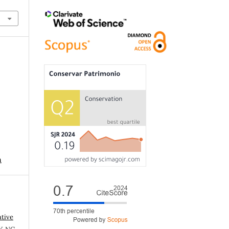
n
ative