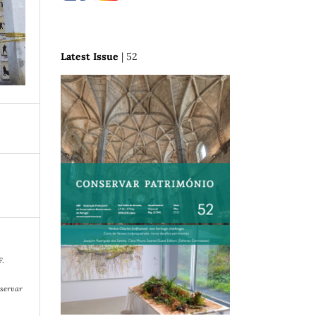
Latest Issue
| 52
F.
servar