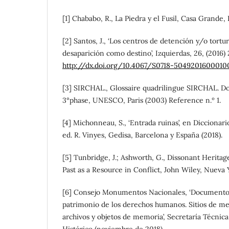
[1] Chababo, R., La Piedra y el Fusil, Casa Grande, 
[2] Santos, J., ‘Los centros de detención y/o tortu
desaparición como destino’, Izquierdas, 26, (2016)
http://dx.doi.org/10.4067/S0718-5049201600010
[3] SIRCHAL., Glossaire quadrilingue SIRCHAL. D
3°phase, UNESCO, Paris (2003) Reference n.º 1.
[4] Michonneau, S., ‘Entrada ruinas’, en Diccionar
ed. R. Vinyes, Gedisa, Barcelona y España (2018).
[5] Tunbridge, J.; Ashworth, G., Dissonant Herit
Past as a Resource in Conflict, John Wiley, Nueva Y
[6] Consejo Monumentos Nacionales, ‘Documento 
patrimonio de los derechos humanos. Sitios de m
archivos y objetos de memoria’, Secretaría Técnic