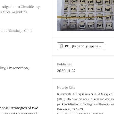
estigaciones Científicas y
s Aires, Argentina
ado, Santiago, Chile
PDF (Español (España))
Published
ity, Preservation,
2020-11-27
How to Cite
Bustamante, J., Guglielmucci, A., & Márquez, 
(2020). Places of memory in ruins and death’s
patrimonialization in Santiago and Bogotá.
Con
monial strategies of two
Património
,
35
, 58–74.
the General Cemetery of