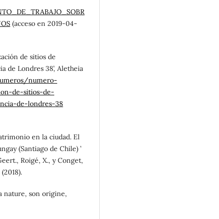
MENTO_DE_TRABAJO_SOBR
NOS
(acceso en 2019-04-
zación de sitios de
a de Londres 38’, Aletheia
r/numeros/numero-
ion-de-sitios-de-
encia-de-londres-38
patrimonio en la ciudad. El
ngay (Santiago de Chile) ’
eert., Roigé, X., y Conget,
(2018).
 nature, son origine,