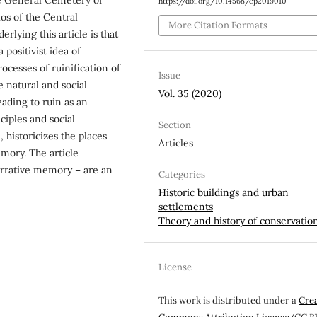
https://doi.org/10.14568/cp2019010
os of the Central
More Citation Formats
lying this article is that
 positivist idea of
ocesses of ruinification of
Issue
e natural and social
Vol. 35 (2020)
eading to ruin as an
iples and social
Section
, historicizes the places
Articles
mory. The article
narrative memory – are an
Categories
Historic buildings and urban
settlements
Theory and history of conservatio
License
This work is distributed under a
Cre