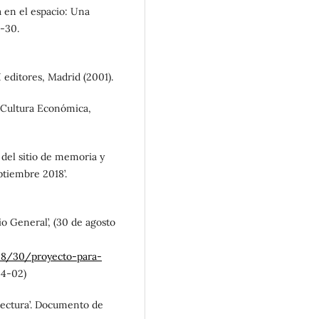
a en el espacio: Una
9-30.
I editores, Madrid (2001).
e Cultura Económica,
 del sitio de memoria y
ptiembre 2018’.
io General’, (30 de agosto
08/30/proyecto-para-
04-02)
itectura’. Documento de