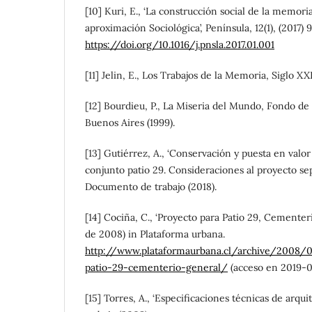
[10] Kuri, E., ‘La construcción social de la memori
aproximación Sociológica’, Península, 12(1), (2017) 
https://doi.org/10.1016/j.pnsla.2017.01.001
[11] Jelin, E., Los Trabajos de la Memoria, Siglo XX
[12] Bourdieu, P., La Miseria del Mundo, Fondo d
Buenos Aires (1999).
[13] Gutiérrez, A., ‘Conservación y puesta en valor
conjunto patio 29. Consideraciones al proyecto se
Documento de trabajo (2018).
[14] Cociña, C., ‘Proyecto para Patio 29, Cementer
de 2008) in Plataforma urbana.
http://www.plataformaurbana.cl/archive/2008/
patio-29-cementerio-general/
(acceso en 2019-
[15] Torres, A., ‘Especificaciones técnicas de arqu