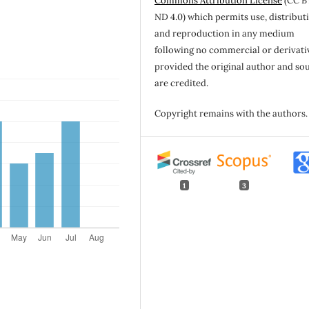
Commons Attribution License
(CC B
ND 4.0) which permits use, distribut
and reproduction in any medium
following no commercial or derivati
provided the original author and so
are credited.
Copyright remains with the authors.
1
3