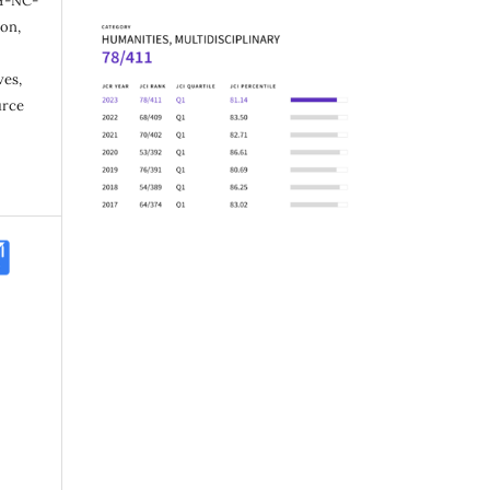
Y-NC-
ion,
ves,
urce