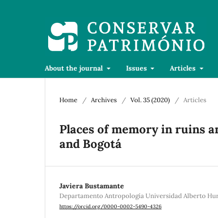
About the journal
Issues
Articles
Home
/
Archives
/
Vol. 35 (2020)
/
Articles
Places of memory in ruins a
and Bogotá
Javiera Bustamante
Departamento Antropología Universidad Alberto Hurt
https://orcid.org/0000-0002-5490-4326