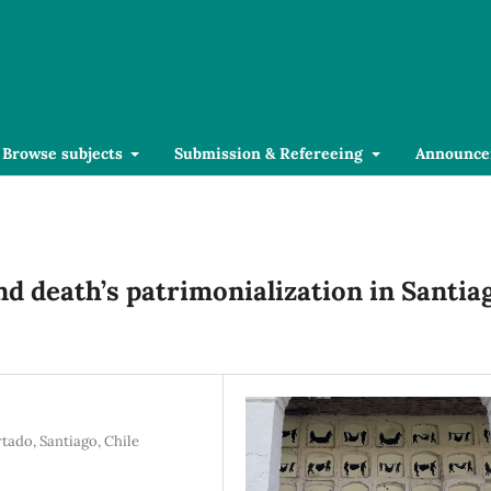
Browse subjects
Submission & Refereeing
Announce
nd death’s patrimonialization in Santia
ado, Santiago, Chile