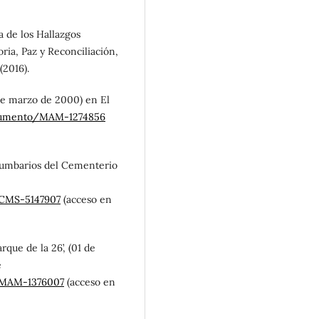
a de los Hallazgos
ia, Paz y Reconciliación,
(2016).
 de marzo de 2000) en El
ocumento/MAM-1274856
Columbarios del Cementerio
/CMS-5147907
(acceso en
arque de la 26’, (01 de
e
/MAM-1376007
(acceso en