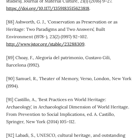
studies)’, Journal of Material Culture, 21(1) (2016) 9–27.
https://doi.org/10.1177/1359183515623818
.
[88] Ashworth, G. J., ‘Conservation as Preservation or as
Heritage: Two Paradigms and Two Answers’, Built
Environment (1978-), 23(2) (1997) 92–102.
http://www.jstor.org/stable/23288309
.
[89] Choay, F., Alegoría del patrimonio, Gustavo Gili,
Barcelona (1992).
[90] Samuel, R., Theater of Memory, Verso, London, New York
(1994).
[91] Castillo, A., ‘Best Practices en World Heritage:
Archaeology’, in Archaeological Dimension of World Heritage.
From Prevention to Social Implications, ed. A. Castillo,
Springer, New York (2014) 105–112.
[92] Labadi, S., UNESCO, cultural heritage, and outstanding