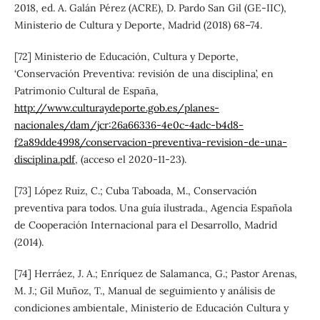
2018, ed. A. Galán Pérez (ACRE), D. Pardo San Gil (GE-IIC),
Ministerio de Cultura y Deporte, Madrid (2018) 68–74.
[72] Ministerio de Educación, Cultura y Deporte,
‘Conservación Preventiva: revisión de una disciplina’, en
Patrimonio Cultural de España,
http://www.culturaydeporte.gob.es/planes-
nacionales/dam/jcr:26a66336-4e0c-4adc-b4d8-
f2a89dde4998/conservacion-preventiva-revision-de-una-
disciplina.pdf
, (acceso el 2020-11-23).
[73] López Ruiz, C.; Cuba Taboada, M., Conservación
preventiva para todos. Una guía ilustrada., Agencia Española
de Cooperación Internacional para el Desarrollo, Madrid
(2014).
[74] Herráez, J. A.; Enríquez de Salamanca, G.; Pastor Arenas,
M. J.; Gil Muñoz, T., Manual de seguimiento y análisis de
condiciones ambientale, Ministerio de Educación Cultura y