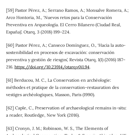
[59] Pastor Pérez, A.; Serrano Ramos, A.; Monsalve Romera, A.;
Arco Hontoria, M., ‘Nuevos retos para la Conservación
Preventiva en Arqueología. El Cerro Bilanero (Ciudad Real,
España)’, Otarq, 3 (2018) 199–224.
[60] Pastor Pérez, A.; Canseco Domínguez, O., ‘Hacia la auto-
sostenibilidad en procesos de excavación: conservación
preventiva y gestión de riesgos’, Revista Otarq, 1(1) (2016) 187–
216.
https://doi.org/10.23914/otarq.v0i1.94
.
[61] Berducou, M. C., La Conservation en archéologie:
méthodes et pratique de la conservation-restauration des
vestiges archéologiques, Masson, Paris (1990).
[62] Caple, C., Preservation of archaeological remains in-situ:
a reader, Routledge, New York (2016).
[63] Cronyn, J. M.; Robinson, W. S., The Elements of