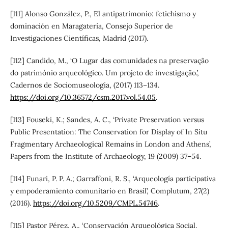
[111] Alonso González, P., El antipatrimonio: fetichismo y
dominación en Maragatería, Consejo Superior de
Investigaciones Científicas, Madrid (2017).
[112] Candido, M., ‘O Lugar das comunidades na preservação
do património arqueológico. Um projeto de investigação.’,
Cadernos de Sociomuseologia, (2017) 113–134.
https://doi.org/10.36572/csm.2017.vol.54.05
.
[113] Fouseki, K.; Sandes, A. C., ‘Private Preservation versus
Public Presentation: The Conservation for Display of In Situ
Fragmentary Archaeological Remains in London and Athens’,
Papers from the Institute of Archaeology, 19 (2009) 37–54.
[114] Funari, P. P. A.; Garraffoni, R. S., ‘Arqueología participativa
y empoderamiento comunitario en Brasil’, Complutum, 27(2)
(2016).
https://doi.org/10.5209/CMPL.54746
.
[115] Pastor Pérez, A., ‘Conservación Arqueológica Social.