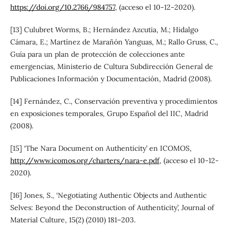
https://doi.org/10.2766/984757
, (acceso el 10-12-2020).
[13] Culubret Worms, B.; Hernández Azcutia, M.; Hidalgo
Cámara, E.; Martínez de Marañón Yanguas, M.; Rallo Gruss, C.,
Guía para un plan de protección de colecciones ante
emergencias, Ministerio de Cultura Subdirección General de
Publicaciones Información y Documentación, Madrid (2008).
[14] Fernández, C., Conservación preventiva y procedimientos
en exposiciones temporales, Grupo Español del IIC, Madrid
(2008).
[15] ‘The Nara Document on Authenticity’ en ICOMOS,
http://www.icomos.org/charters/nara-e.pdf
, (acceso el 10-12-
2020).
[16] Jones, S., ‘Negotiating Authentic Objects and Authentic
Selves: Beyond the Deconstruction of Authenticity’, Journal of
Material Culture, 15(2) (2010) 181–203.