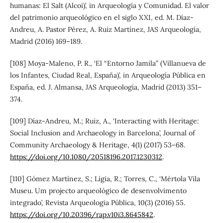
humanas: El Salt (Alcoi)’, in Arqueología y Comunidad. El valor
del patrimonio arqueológico en el siglo XXI, ed. M. Díaz-
Andreu, A. Pastor Pérez, A. Ruiz Martínez, JAS Arqueología,
Madrid (2016) 169–189.
[108] Moya-Maleno, P. R., ‘El “Entorno Jamila” (Villanueva de
los Infantes, Ciudad Real, España)’, in Arqueología Pública en
España, ed. J. Almansa, JAS Arqueología, Madrid (2013) 351–
374.
[109] Díaz-Andreu, M.; Ruiz, A., ‘Interacting with Heritage:
Social Inclusion and Archaeology in Barcelona’, Journal of
Community Archaeology & Heritage, 4(1) (2017) 53–68.
https://doi.org/10.1080/20518196.2017.1230312
.
[110] Gómez Martínez, S.; Lígia, R.; Torres, C., ‘Mértola Vila
Museu. Um projecto arqueológico de desenvolvimento
integrado’, Revista Arqueologia Pública, 10(3) (2016) 55.
https://doi.org/10.20396/rap.v10i3.8645842
.