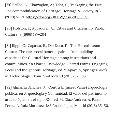
[79] Baillie, B.; Chatzoglou, A.; Taha, S., ‘Packaging the Past.
The commodification of Heritage’, Heritage & Society, 3(1)
(2010) 51–71.
https://doi.org/10.1179/hso.2010.3.1.51
.
[80] Holston, J.; Appadurai, A., ‘Cities and Citizenship’, Public
Culture, 8 (1996) 187–204
[81] Biggi, C.; Capasso, B.; Del Duca, F., ‘The Herculaneum
Centre: The reciprocal benefits gained from building
capacities for Cultural Heritage among institutions and
communities’, en Shared Knowledge, Shared Power. Engaging
Local and Indigenous Heritage, ed. V. Apaydin, SpringerBriefs
in Archaeology, Cham, Switzerland (2018) 87–105
[82] Almansa Sánchez, J., ‘Contra la (Insert Value) arqueología
pública’, en Arqueología y Comunidad. El valor del patrimonio
arqueológico en el siglo XXI, ed. M. Díaz-Andreu, A. Pastor
Pérez, A. Ruiz Martínez, JAS Arqueología, Madrid (2016) 35–50.