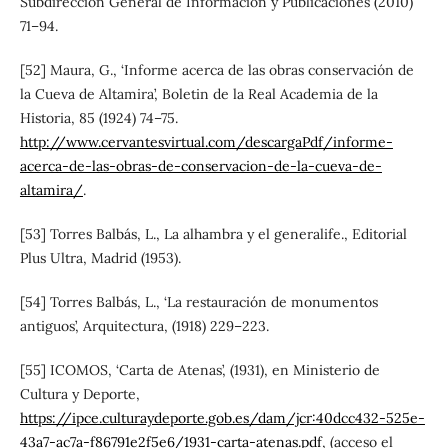
Subdirección General de Información y Publicaciones (2010)
71–94.
[52] Maura, G., ‘Informe acerca de las obras conservación de
la Cueva de Altamira’, Boletin de la Real Academia de la
Historia, 85 (1924) 74–75.
http://www.cervantesvirtual.com/descargaPdf/informe-
acerca-de-las-obras-de-conservacion-de-la-cueva-de-
altamira/
.
[53] Torres Balbás, L., La alhambra y el generalife., Editorial
Plus Ultra, Madrid (1953).
[54] Torres Balbás, L., ‘La restauración de monumentos
antiguos’, Arquitectura, (1918) 229–223.
[55] ICOMOS, ‘Carta de Atenas’, (1931), en Ministerio de
Cultura y Deporte,
https://ipce.culturaydeporte.gob.es/dam/jcr:40dcc432-525e-
43a7-ac7a-f86791e2f5e6/1931-carta-atenas.pdf
, (acceso el