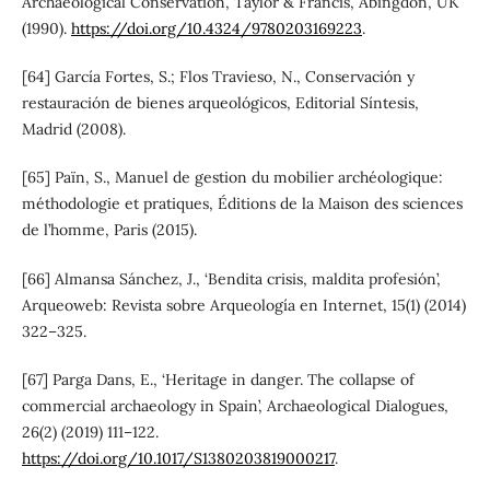
Archaeological Conservation, Taylor & Francis, Abingdon, UK
(1990).
https://doi.org/10.4324/9780203169223
.
[64] García Fortes, S.; Flos Travieso, N., Conservación y
restauración de bienes arqueológicos, Editorial Síntesis,
Madrid (2008).
[65] Païn, S., Manuel de gestion du mobilier archéologique:
méthodologie et pratiques, Éditions de la Maison des sciences
de l’homme, Paris (2015).
[66] Almansa Sánchez, J., ‘Bendita crisis, maldita profesión’,
Arqueoweb: Revista sobre Arqueología en Internet, 15(1) (2014)
322–325.
[67] Parga Dans, E., ‘Heritage in danger. The collapse of
commercial archaeology in Spain’, Archaeological Dialogues,
26(2) (2019) 111–122.
https://doi.org/10.1017/S1380203819000217
.