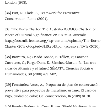
London (1978).
[36] Putt, N.; Slade, S., Teamwork for Preventive
Conservation, Roma (2004).
[37] ‘The Burra Charter: The Australia ICOMOS Charter for
Places of Cultural Significance’ en ICOMOS Australia,
http://australia.icomos.org/wp-content/uploads/The-Burra-
Charter-2013-Adopted-31.10.2013.pdf
, (acceso el 10-12-2020).
[38] Barreiro, D.; Criado-Boado, F.; Téllez, V.; Sánchez-
Carretero, C.; Parga-Dans, E.; Sánchez-Martín, R., ‘Las tres
vidas de Altamira y el futuro’, SÉMATA, Ciencias Sociais e
Humanidades, 30 (2018) 479–502,
[39] Fernández Arcos, A., ‘Propuesta de plan de conservación
preventiva para proyectos de muralismo urbano. El caso de
Vigo, ciudad de color’, Ge-conservación, 16 (2019) 81–91.
[40] Pereira Roders, A.; Oers, R. van, ‘World Heritage cities