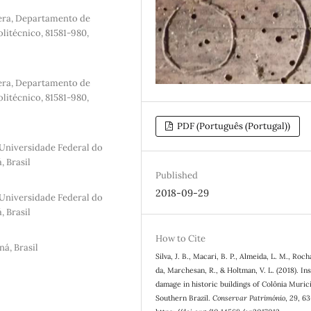
tera, Departamento de
litécnico, 81581-980,
tera, Departamento de
litécnico, 81581-980,
PDF (Português (Portugal))
 Universidade Federal do
, Brasil
Published
2018-09-29
 Universidade Federal do
, Brasil
How to Cite
ná, Brasil
Silva, J. B., Macari, B. P., Almeida, L. M., Roch
da, Marchesan, R., & Holtman, V. L. (2018). In
damage in historic buildings of Colônia Murici
Southern Brazil.
Conservar Património
,
29
, 6