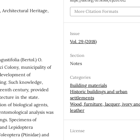
https://doi.org/10.14568/cp2017012
 Architectural Heritage,
More Citation Formats
Issue
Vol. 29 (2018)
Section
ustifolia (Bertol.) O.
Notes
ci Colony, municipality of
e development of
Categories
sing. Such knowledge,
Building materials
eenth century, provided
Historic buildings and urban
ecture in the state.
settlements
Wood, furniture, lacquer, ivory an
ion of biological agents,
leather
 entomological analysis was
ings. Specimens of
 and Lepidoptera
License
Coleoptera (Ptinidae) and