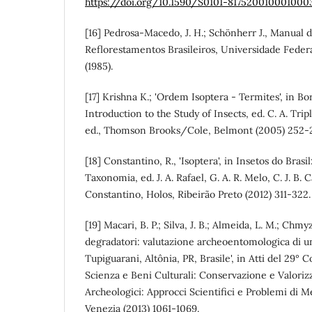
https://doi.org/10.1590/S0101-817520010001000
[16] Pedrosa-Macedo, J. H.; Schönherr J., Manual 
Reflorestamentos Brasileiros, Universidade Federa
(1985).
[17] Krishna K.; 'Ordem Isoptera - Termites', in B
Introduction to the Study of Insects, ed. C. A. Trip
ed., Thomson Brooks/Cole, Belmont (2005) 252-
[18] Constantino, R., 'Isoptera', in Insetos do Brasi
Taxonomia, ed. J. A. Rafael, G. A. R. Melo, C. J. B. C
Constantino, Holos, Ribeirão Preto (2012) 311-322.
[19] Macari, B. P.; Silva, J. B.; Almeida, L. M.; Chmyz
degradatori: valutazione archeoentomologica di u
Tupiguarani, Altônia, PR, Brasile', in Atti del 29°
Scienza e Beni Culturali: Conservazione e Valorizz
Archeologici: Approcci Scientifici e Problemi di M
Venezia (2013) 1061-1069.