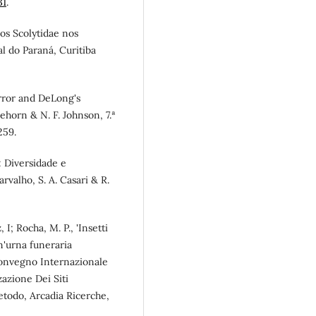
31
.
dos Scolytidae nos
l do Paraná, Curitiba
orror and DeLong's
lehorn & N. F. Johnson, 7.ª
259.
l: Diversidade e
arvalho, S. A. Casari & R.
, I; Rocha, M. P., 'Insetti
n'urna funeraria
 Convegno Internazionale
azione Dei Siti
etodo, Arcadia Ricerche,