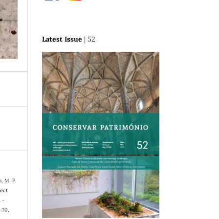
Latest Issue
| 52
a, M. P.
sect
 -
3–70.