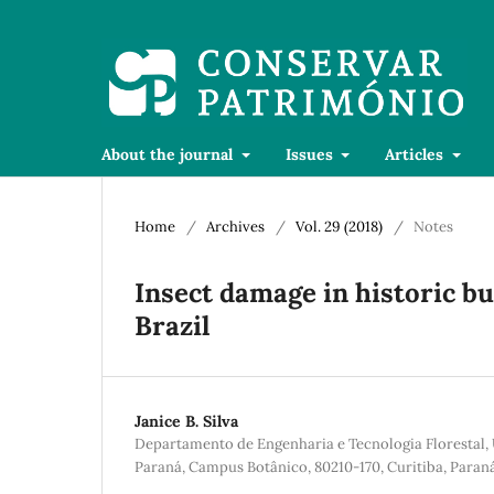
About the journal
Issues
Articles
Home
/
Archives
/
Vol. 29 (2018)
/
Notes
Insect damage in historic bu
Brazil
Janice B. Silva
Departamento de Engenharia e Tecnologia Florestal,
Paraná, Campus Botânico, 80210-170, Curitiba, Paraná