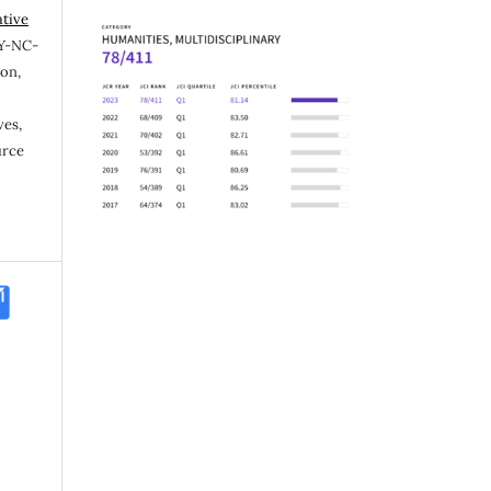
ative
Y-NC-
ion,
ves,
urce