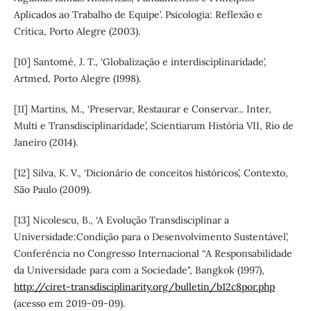
Aplicados ao Trabalho de Equipe’. Psicologia: Reflexão e
Crítica, Porto Alegre (2003).
[10] Santomé, J. T., ‘Globalização e interdisciplinaridade’,
Artmed, Porto Alegre (1998).
[11] Martins, M., ‘Preservar, Restaurar e Conservar... Inter,
Multi e Transdisciplinaridade’, Scientiarum História VII, Rio de
Janeiro (2014).
[12] Silva, K. V., ‘Dicionário de conceitos históricos’, Contexto,
São Paulo (2009).
[13] Nicolescu, B., ‘A Evolução Transdisciplinar a
Universidade:Condição para o Desenvolvimento Sustentável’,
Conferência no Congresso Internacional “A Responsabilidade
da Universidade para com a Sociedade", Bangkok (1997),
http://ciret-transdisciplinarity.org/bulletin/b12c8por.php
(acesso em 2019-09-09).