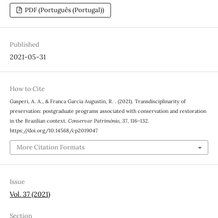
PDF (Português (Portugal))
Published
2021-05-31
How to Cite
Gasperi, A. A., & Franca Garcia Augustin, R. . (2021). Transdisciplinarity of
preservation: postgraduate programs associated with conservation and restoration
in the Brazilian context.
Conservar Património
,
37
, 116–132.
https://doi.org/10.14568/cp2019047
More Citation Formats
Issue
Vol. 37 (2021)
Section