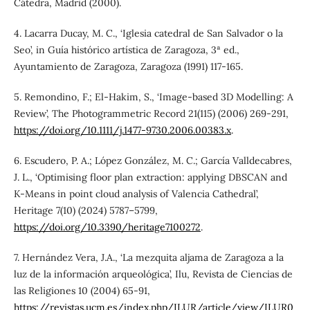
Cátedra, Madrid (2000).
4. Lacarra Ducay, M. C., ‘Iglesia catedral de San Salvador o la
Seo’, in Guía histórico artística de Zaragoza, 3ª ed.,
Ayuntamiento de Zaragoza, Zaragoza (1991) 117-165.
5. Remondino, F.; El-Hakim, S., ‘Image-based 3D Modelling: A
Review’, The Photogrammetric Record 21(115) (2006) 269-291,
https://doi.org/10.1111/j.1477-9730.2006.00383.x
.
6. Escudero, P. A.; López González, M. C.; García Valldecabres,
J. L., ‘Optimising floor plan extraction: applying DBSCAN and
K-Means in point cloud analysis of Valencia Cathedral’,
Heritage 7(10) (2024) 5787–5799,
https://doi.org/10.3390/heritage7100272
.
7. Hernández Vera, J.A., ‘La mezquita aljama de Zaragoza a la
luz de la información arqueológica’, Ilu, Revista de Ciencias de
las Religiones 10 (2004) 65-91,
https://revistas.ucm.es/index.php/ILUR/article/view/ILUR0