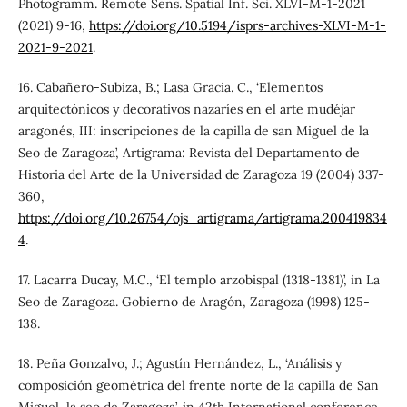
Photogramm. Remote Sens. Spatial Inf. Sci. XLVI-M-1-2021
(2021) 9-16,
https://doi.org/10.5194/isprs-archives-XLVI-M-1-
2021-9-2021
.
16. Cabañero-Subiza, B.; Lasa Gracia. C., ‘Elementos
arquitectónicos y decorativos nazaríes en el arte mudéjar
aragonés, III: inscripciones de la capilla de san Miguel de la
Seo de Zaragoza’, Artigrama: Revista del Departamento de
Historia del Arte de la Universidad de Zaragoza 19 (2004) 337-
360,
https://doi.org/10.26754/ojs_artigrama/artigrama.200419834
4
.
17. Lacarra Ducay, M.C., ‘El templo arzobispal (1318-1381)’, in La
Seo de Zaragoza. Gobierno de Aragón, Zaragoza (1998) 125-
138.
18. Peña Gonzalvo, J.; Agustín Hernández, L., ‘Análisis y
composición geométrica del frente norte de la capilla de San