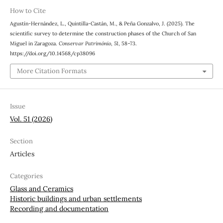
How to Cite
Agustín-Hernández, L., Quintilla-Castán, M., & Peña Gonzalvo, J. (2025). The
scientific survey to determine the construction phases of the Church of San
Miguel in Zaragoza.
Conservar Património
,
51
, 58–73.
https://doi.org/10.14568/cp38096
More Citation Formats
Issue
Vol. 51 (2026)
Section
Articles
Categories
Glass and Ceramics
Historic buildings and urban settlements
Recording and documentation