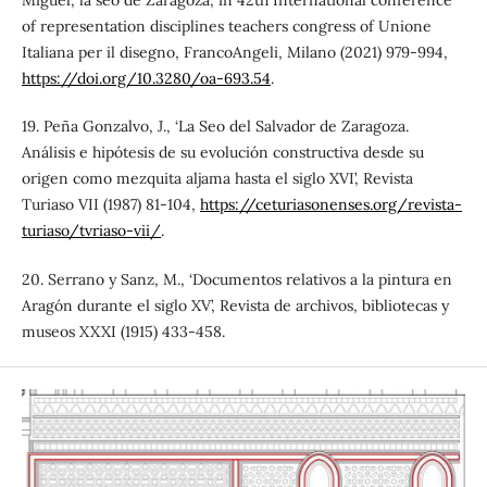
Miguel, la seo de Zaragoza’, in 42th International conference
of representation disciplines teachers congress of Unione
Italiana per il disegno, FrancoAngeli, Milano (2021) 979-994,
https://doi.org/10.3280/oa-693.54
.
19. Peña Gonzalvo, J., ‘La Seo del Salvador de Zaragoza.
Análisis e hipótesis de su evolución constructiva desde su
origen como mezquita aljama hasta el siglo XVI’, Revista
Turiaso VII (1987) 81-104,
https://ceturiasonenses.org/revista-
turiaso/tvriaso-vii/
.
20. Serrano y Sanz, M., ‘Documentos relativos a la pintura en
Aragón durante el siglo XV’, Revista de archivos, bibliotecas y
museos XXXI (1915) 433-458.