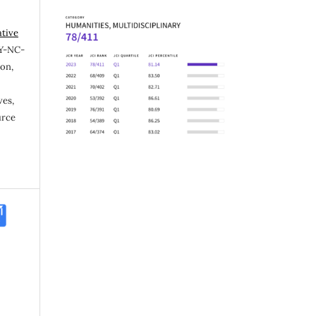
ative
Y-NC-
ion,
ves,
urce