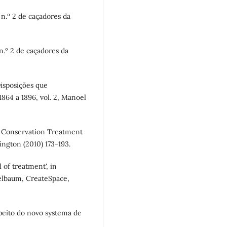
 n.º 2 de caçadores da
 n.º 2 de caçadores da
 Disposições que
64 a 1896, vol. 2, Manoel
in Conservation Treatment
ngton (2010) 173-193.
 of treatment', in
elbaum, CreateSpace,
espeito do novo systema de