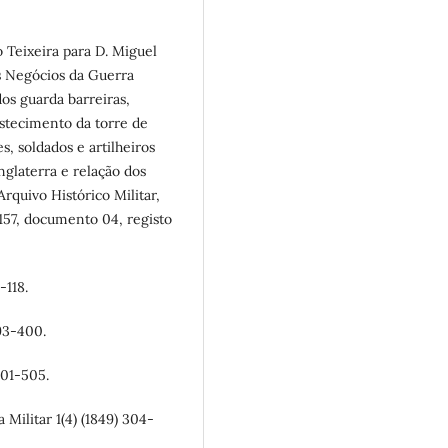
 Teixeira para D. Miguel
os Negócios da Guerra
os guarda barreiras,
astecimento da torre de
es, soldados e artilheiros
nglaterra e relação dos
Arquivo Histórico Militar,
 157, documento 04, registo
-118.
393-400.
501-505.
 Militar 1(4) (1849) 304-