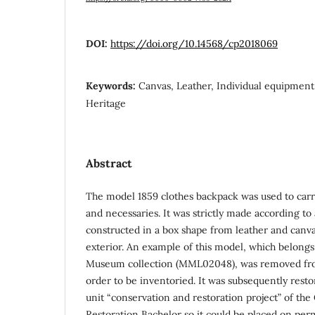
DOI:
https://doi.org/10.14568/cp2018069
Keywords:
Canvas, Leather, Individual equipment
Heritage
Abstract
The model 1859 clothes backpack was used to carry
and necessaries. It was strictly made according to
constructed in a box shape from leather and canva
exterior. An example of this model, which belongs 
Museum collection (MML02048), was removed from
order to be inventoried. It was subsequently resto
unit “conservation and restoration project” of th
Restoration Bachelor so it could be placed on per