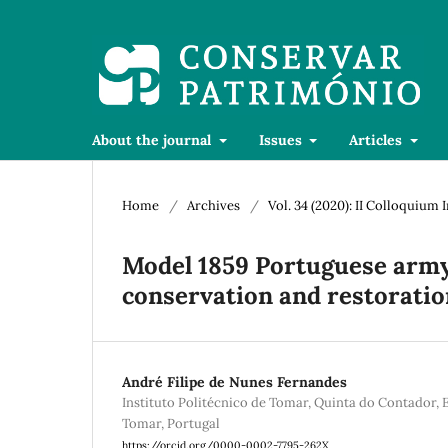
About the journal
Issues
Articles
Home
/
Archives
/
Vol. 34 (2020): II Colloquium
Model 1859 Portuguese army 
conservation and restorati
André Filipe de Nunes Fernandes
Instituto Politécnico de Tomar, Quinta do Contador, 
Tomar, Portugal
https://orcid.org/0000-0002-7795-262X