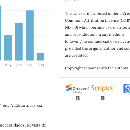
This work is distributed under a
Cre
Commons Attribution License
(CC B
ND 4.0) which permits use, distribut
and reproduction in any medium
following no commercial or derivati
provided the original author and so
are credited.
Copyright remains with the authors.
1
1
ª ed., A Editora, Lisboa
 necessidades', Revista de