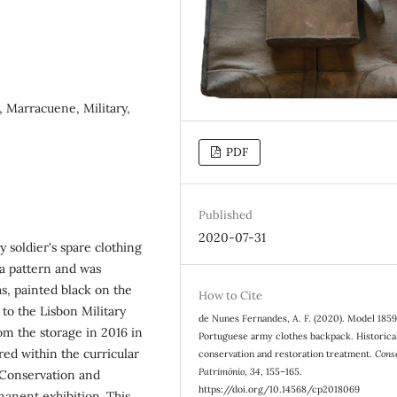
, Marracuene, Military,
PDF
Published
2020-07-31
 soldier's spare clothing
 a pattern and was
s, painted black on the
How to Cite
to the Lisbon Military
de Nunes Fernandes, A. F. (2020). Model 185
 the storage in 2016 in
Portuguese army clothes backpack. Historical
red within the curricular
conservation and restoration treatment.
Cons
Património
,
34
, 155–165.
e Conservation and
https://doi.org/10.14568/cp2018069
manent exhibition. This