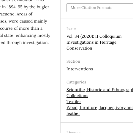
 in 1894-95 by the bugler
More Citation Formats
racuene. Areas of
osses, were caused mainly
 course of more than a
Issue
al state, enhancing mostly
Vol. 34 (2020): II Colloquium
Investigations in Heritage
ned through investigation.
Conservation
Section
Interventions
Categories
Scientific, Historic and Ethnograp
Collections
Textiles
Wood, furniture, lacquer, ivory an
leather
License