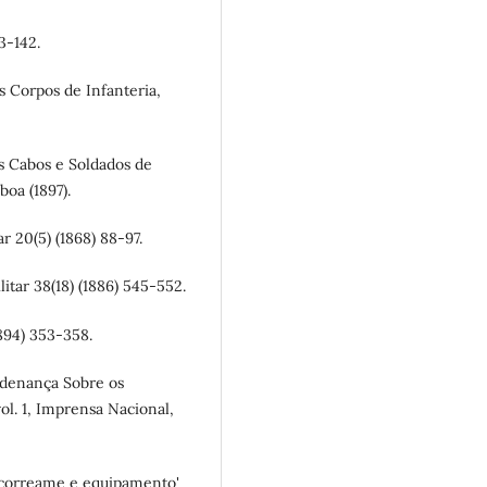
33-142.
s Corpos de Infanteria,
os Cabos e Soldados de
boa (1897).
tar 20(5) (1868) 88-97.
litar 38(18) (1886) 545-552.
(1894) 353-358.
rdenança Sobre os
ol. 1, Imprensa Nacional,
o correame e equipamento'