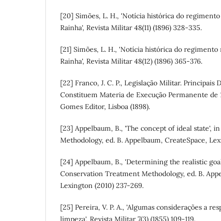
[20] Simões, L. H., 'Notícia histórica do regimento
Rainha', Revista Militar 48(11) (1896) 328-335.
[21] Simões, L. H., 'Notícia histórica do regimento
Rainha', Revista Militar 48(12) (1896) 365-376.
[22] Franco, J. C. P., Legislação Militar. Principais
Constituem Materia de Execução Permanente de 18
Gomes Editor, Lisboa (1898).
[23] Appelbaum, B., 'The concept of ideal state', 
Methodology, ed. B. Appelbaum, CreateSpace, Lexi
[24] Appelbaum, B., 'Determining the realistic goal
Conservation Treatment Methodology, ed. B. App
Lexington (2010) 237-269.
[25] Pereira, V. P. A., 'Algumas considerações a r
limpeza', Revista Militar 7(3) (1855) 109-119.