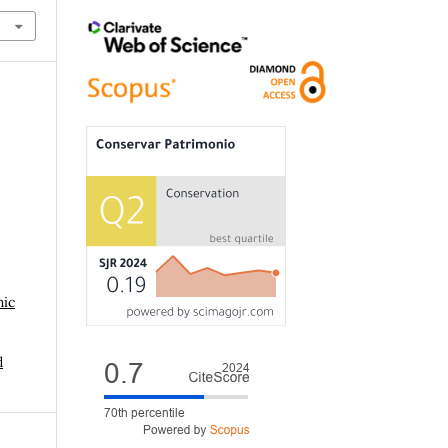
hic
d