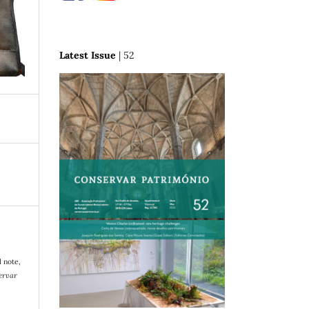
Latest Issue
| 52
9
 note,
ervar