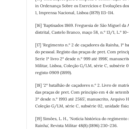
in Ordenança Sobre os Exercícios e Evoluções dos 
1, Imprensa Nacional, Lisboa (1879) 113-114.
[16] 'Baptisados 1869. Freguesia de São Miguel da 
distrital, Castelo Branco, maço 58, n.º 13/1, L.º 10-
[17] 'Regimento n.º 2 de caçadores da Rainha, 1º ba
do pessoal. Registo das praças de pret. Com princi
Serie 1ª livro 2º desde n.º 999 até 1998', manuscri
Militar, Lisboa, Coleção G/LM, série C, subsérie 0
registo 0909 (1899).
[18] '2º batalhão de caçadores n.º 2. Livro de matri
das praças de pret. Com principio em 4 de setembro
3º desde n.º 1993 até 2565', manuscrito, Arquivo Hi
Coleção G/LM, série C, subsérie 02, unidade física
[19] Simões, L. H., 'Notícia histórica do regimento
Rainha', Revista Militar 48(8) (1896) 230-236.