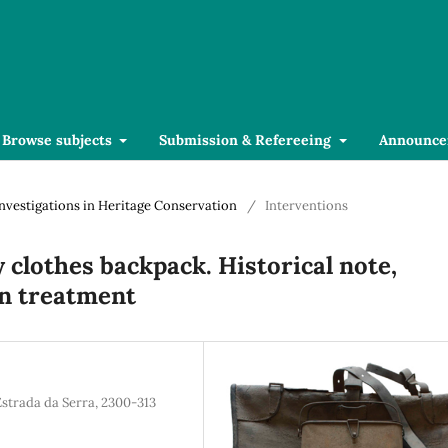
Browse subjects
Submission & Refereeing
Announce
 Investigations in Heritage Conservation
/
Interventions
clothes backpack. Historical note,
on treatment
Estrada da Serra, 2300-313