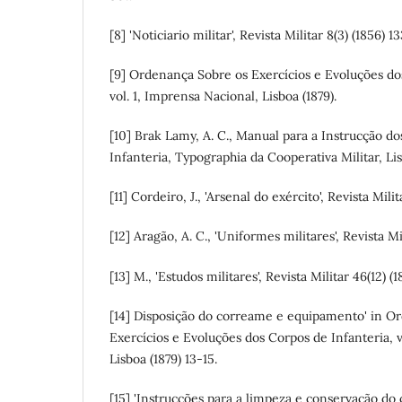
[8] 'Noticiario militar', Revista Militar 8(3) (1856) 1
[9] Ordenança Sobre os Exercícios e Evoluções do
vol. 1, Imprensa Nacional, Lisboa (1879).
[10] Brak Lamy, A. C., Manual para a Instrucção d
Infanteria, Typographia da Cooperativa Militar, Lis
[11] Cordeiro, J., 'Arsenal do exército', Revista Mili
[12] Aragão, A. C., 'Uniformes militares', Revista Mi
[13] M., 'Estudos militares', Revista Militar 46(12) 
[14] Disposição do correame e equipamento' in O
Exercícios e Evoluções dos Corpos de Infanteria, v
Lisboa (1879) 13-15.
[15] 'Instrucções para a limpeza e conservação d