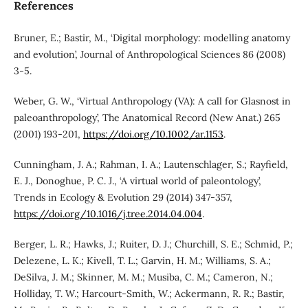
References
Bruner, E.; Bastir, M., ‘Digital morphology: modelling anatomy
and evolution’, Journal of Anthropological Sciences 86 (2008)
3-5.
Weber, G. W., ‘Virtual Anthropology (VA): A call for Glasnost in
paleoanthropology’, The Anatomical Record (New Anat.) 265
(2001) 193-201,
https://doi.org/10.1002/ar.1153
.
Cunningham, J. A.; Rahman, I. A.; Lautenschlager, S.; Rayfield,
E. J., Donoghue, P. C. J., ‘A virtual world of paleontology’,
Trends in Ecology & Evolution 29 (2014) 347-357,
https://doi.org/10.1016/j.tree.2014.04.004
.
Berger, L. R.; Hawks, J.; Ruiter, D. J.; Churchill, S. E.; Schmid, P.;
Delezene, L. K.; Kivell, T. L.; Garvin, H. M.; Williams, S. A.;
DeSilva, J. M.; Skinner, M. M.; Musiba, C. M.; Cameron, N.;
Holliday, T. W.; Harcourt-Smith, W.; Ackermann, R. R.; Bastir,