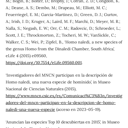
M.; Bogin, B.; Bolter, D.; Brophy, J.; Cofran, Z. D.; Congdon, K.
A.; Deane, A. S.; Dembo, M.; Drapeau, M.; Elliott, M. C.;
Feuerriegel, E. M.; Garcia-Martinez, D.; Green, D. J.; Gurtov,
A.; Irish, J. D.; Kruger, A.; Laird, M. F.; Marchi, D.; Meyer, M. R.;
Nalla, S.; Negash, E. W.; Orr, C. M.; Radovcic, D.; Schroeder, L.;
Scott, J. E.; Throckmorton, Z.; Tocheri, M. W.; VanSickle, C.;
Walker, C. S.; Wei, P.; Zipfel, B., ‘Homo naledi, a new species of
the genus Homo from the Dinaledi Chamber, South Africa’,
eLife 4 (2015) e09560,
https://doi.org/10.7554/eLife.09560.001
.
‘Investigadores del MNCN participan en la descripción de
Homo naledi, una nueva especie de homínido’, in Museo
Nacional de Ciencias Naturales (2015),
https://www.mncn.csic.es/es/Comunicaci%C3%B3n/investig
adores-del-mncn-participan-en-la-descripcion-de-homo-
naledi-una-nueva-especie
(acceso en 2023-05-19).
‘Anuncian las especies Top 10 descubiertas en 2015’, in Museo