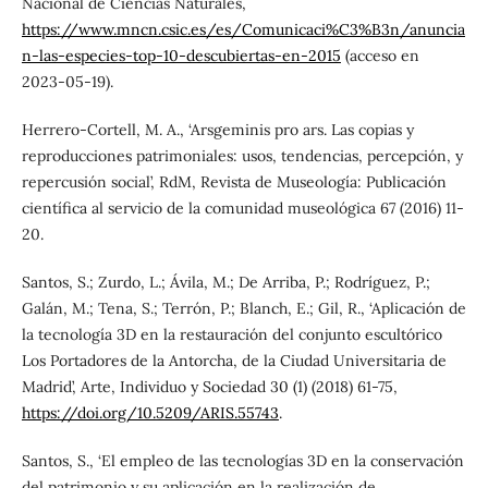
Nacional de Ciencias Naturales,
https://www.mncn.csic.es/es/Comunicaci%C3%B3n/anuncia
n-las-especies-top-10-descubiertas-en-2015
(acceso en
2023-05-19).
Herrero-Cortell, M. A., ‘Arsgeminis pro ars. Las copias y
reproducciones patrimoniales: usos, tendencias, percepción, y
repercusión social’, RdM, Revista de Museología: Publicación
científica al servicio de la comunidad museológica 67 (2016) 11-
20.
Santos, S.; Zurdo, L.; Ávila, M.; De Arriba, P.; Rodríguez, P.;
Galán, M.; Tena, S.; Terrón, P.; Blanch, E.; Gil, R., ‘Aplicación de
la tecnología 3D en la restauración del conjunto escultórico
Los Portadores de la Antorcha, de la Ciudad Universitaria de
Madrid’, Arte, Individuo y Sociedad 30 (1) (2018) 61-75,
https://doi.org/10.5209/ARIS.55743
.
Santos, S., ‘El empleo de las tecnologías 3D en la conservación
del patrimonio y su aplicación en la realización de