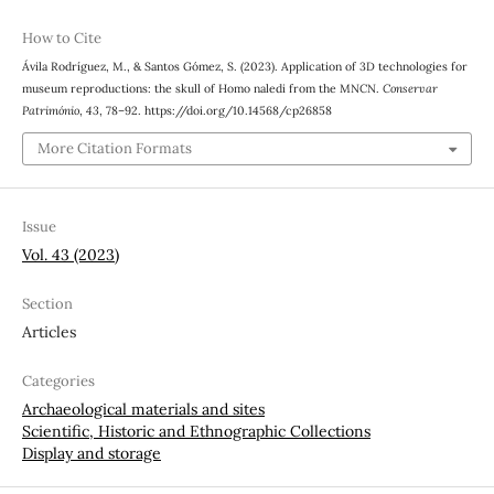
How to Cite
Ávila Rodríguez, M., & Santos Gómez, S. (2023). Application of 3D technologies for
museum reproductions: the skull of Homo naledi from the MNCN.
Conservar
Património
,
43
, 78–92. https://doi.org/10.14568/cp26858
More Citation Formats
Issue
Vol. 43 (2023)
Section
Articles
Categories
Archaeological materials and sites
Scientific, Historic and Ethnographic Collections
Display and storage