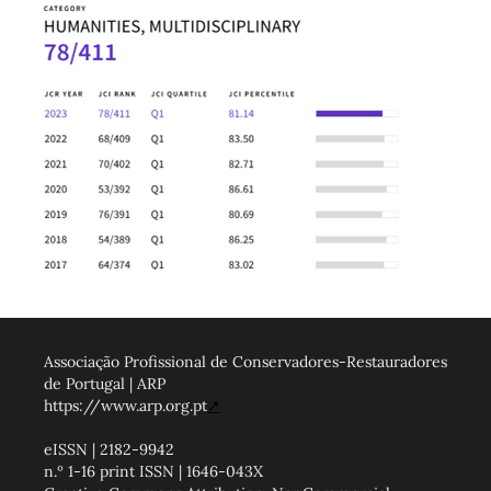
Associação Profissional de Conservadores-Restauradores
de Portugal | ARP
https://www.arp.org.pt
↗
eISSN | 2182-9942
n.º 1-16 print ISSN | 1646-043X