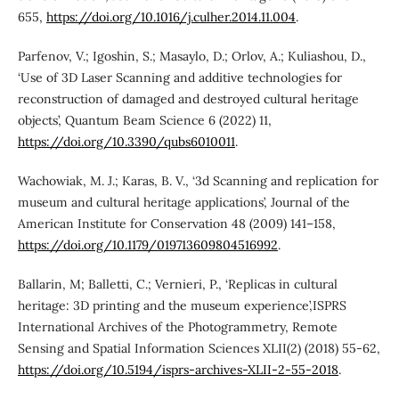
655,
https://doi.org/10.1016/j.culher.2014.11.004
.
Parfenov, V.; Igoshin, S.; Masaylo, D.; Orlov, A.; Kuliashou, D.,
‘Use of 3D Laser Scanning and additive technologies for
reconstruction of damaged and destroyed cultural heritage
objects’, Quantum Beam Science 6 (2022) 11,
https://doi.org/10.3390/qubs6010011
.
Wachowiak, M. J.; Karas, B. V., ‘3d Scanning and replication for
museum and cultural heritage applications’, Journal of the
American Institute for Conservation 48 (2009) 141–158,
https://doi.org/10.1179/019713609804516992
.
Ballarin, M; Balletti, C.; Vernieri, P., ‘Replicas in cultural
heritage: 3D printing and the museum experience’,ISPRS
International Archives of the Photogrammetry, Remote
Sensing and Spatial Information Sciences XLII(2) (2018) 55-62,
https://doi.org/10.5194/isprs-archives-XLII-2-55-2018
.