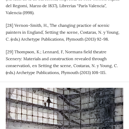
del Regomí, Marzo de 1837), Librerias “París Valencia”,
Valencia (1998).
[28] Vernon-Smith, H., `The changing practice of scenic
painters in England´, Setting the scene, Costaras, N. y Young,
C. (eds.) Archetype Publications, Plymouth (2013) 92-98.
[29] Thompson, K.; Lennard, F, `Normans field theatre
Scenery: Materials and construction revealed through
conservation´, en Setting the scene, Costaras, N. y Young, C.
(eds.) Archetype Publications, Plymouth (2013) 108-115.