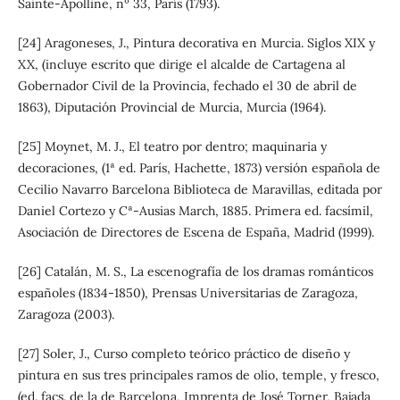
Sainte-Apolline, nº 33, París (1793).
[24] Aragoneses, J., Pintura decorativa en Murcia. Siglos XIX y
XX, (incluye escrito que dirige el alcalde de Cartagena al
Gobernador Civil de la Provincia, fechado el 30 de abril de
1863), Diputación Provincial de Murcia, Murcia (1964).
[25] Moynet, M. J., El teatro por dentro; maquinaria y
decoraciones, (1ª ed. París, Hachette, 1873) versión española de
Cecilio Navarro Barcelona Biblioteca de Maravillas, editada por
Daniel Cortezo y Cª-Ausias March, 1885. Primera ed. facsímil,
Asociación de Directores de Escena de España, Madrid (1999).
[26] Catalán, M. S., La escenografía de los dramas románticos
españoles (1834-1850), Prensas Universitarias de Zaragoza,
Zaragoza (2003).
[27] Soler, J., Curso completo teórico práctico de diseño y
pintura en sus tres principales ramos de olio, temple, y fresco,
(ed. facs. de la de Barcelona, Imprenta de José Torner, Bajada