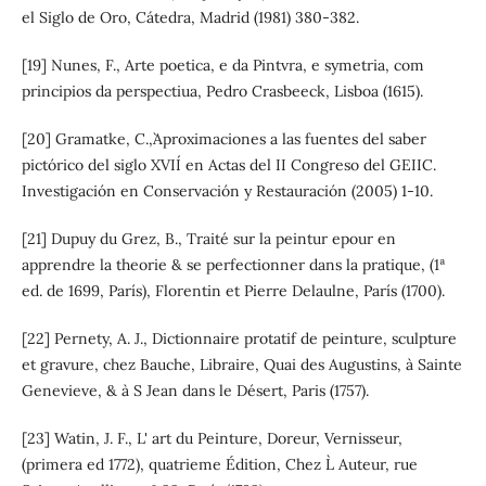
el Siglo de Oro, Cátedra, Madrid (1981) 380-382.
[19] Nunes, F., Arte poetica, e da Pintvra, e symetria, com
principios da perspectiua, Pedro Crasbeeck, Lisboa (1615).
[20] Gramatke, C.,`Aproximaciones a las fuentes del saber
pictórico del siglo XVII´ en Actas del II Congreso del GEIIC.
Investigación en Conservación y Restauración (2005) 1-10.
[21] Dupuy du Grez, B., Traité sur la peintur epour en
apprendre la theorie & se perfectionner dans la pratique, (1ª
ed. de 1699, París), Florentin et Pierre Delaulne, París (1700).
[22] Pernety, A. J., Dictionnaire protatif de peinture, sculpture
et gravure, chez Bauche, Libraire, Quai des Augustins, à Sainte
Genevieve, & à S Jean dans le Désert, Paris (1757).
[23] Watin, J. F., L' art du Peinture, Doreur, Vernisseur,
(primera ed 1772), quatrieme Édition, Chez L` Auteur, rue