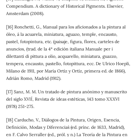
Compendium. A dictionary of Historical Pigments. Elsevier,
Amsterdam (2008).
[16] Ronchetti, G., Manual para los aficionados a la pintura al
óleo, á la acuarela, miniatura, aguazo, temple, encausto,
pastel, fotopintura, etc. (paisaje, figura, flores, carteles de
anuncios, (trad. de la 4ª edición italiana Manuale per i
dilettanti di pittura a olio, acquarello, miniatura, guazzo,
tempera, encausto, pastello, fotopittura, ecc. De Ulrico Hoepli,
Milano de 1911, por María Ortíz y Ortíz, primera ed. de 1866),
Adrián Romo, Madrid (1912).
[17] Sanz, M. M. `Un tratado de pintura anónimo y manuscrito
del siglo XVII´, Revista de ideas estéticas, 143 tomo XXXVI
(1978) 251-275.
[18] Carducho, V., `Diálogos de la Pintura, Origen, Esencia,
Definición, Modas y Diferencias´ (ed. prínc. de 1633, Madrid),
en F. Calvo Serraller (ed., pról. y n.) La Teoría de la Pintura en