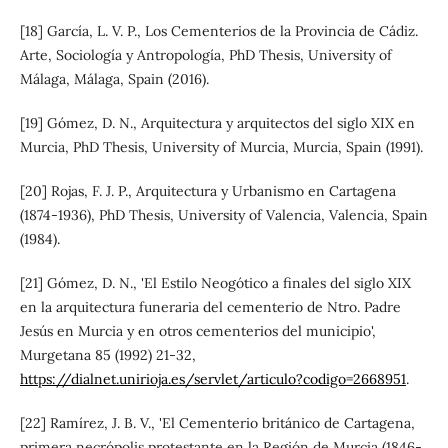
[18] García, L. V. P., Los Cementerios de la Provincia de Cádiz.
Arte, Sociología y Antropología, PhD Thesis, University of
Málaga, Málaga, Spain (2016).
[19] Gómez, D. N., Arquitectura y arquitectos del siglo XIX en
Murcia, PhD Thesis, University of Murcia, Murcia, Spain (1991).
[20] Rojas, F. J. P., Arquitectura y Urbanismo en Cartagena
(1874-1936), PhD Thesis, University of Valencia, Valencia, Spain
(1984).
[21] Gómez, D. N., 'El Estilo Neogótico a finales del siglo XIX
en la arquitectura funeraria del cementerio de Ntro. Padre
Jesús en Murcia y en otros cementerios del municipio',
Murgetana 85 (1992) 21-32,
https://dialnet.unirioja.es/servlet/articulo?codigo=2668951
.
[22] Ramírez, J. B. V., 'El Cementerio británico de Cartagena,
primera necrópolis protestante en la Región de Murcia (1846-