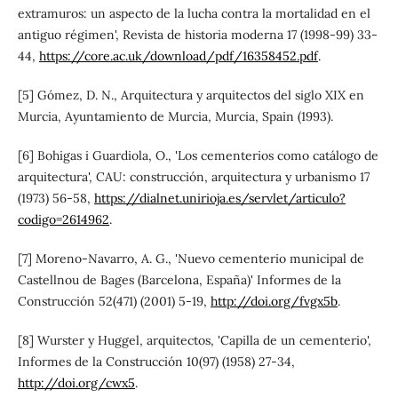
extramuros: un aspecto de la lucha contra la mortalidad en el
antiguo régimen', Revista de historia moderna 17 (1998-99) 33-
44,
https://core.ac.uk/download/pdf/16358452.pdf
.
[5] Gómez, D. N., Arquitectura y arquitectos del siglo XIX en
Murcia, Ayuntamiento de Murcia, Murcia, Spain (1993).
[6] Bohigas i Guardiola, O., 'Los cementerios como catálogo de
arquitectura', CAU: construcción, arquitectura y urbanismo 17
(1973) 56-58,
https://dialnet.unirioja.es/servlet/articulo?
codigo=2614962
.
[7] Moreno-Navarro, A. G., 'Nuevo cementerio municipal de
Castellnou de Bages (Barcelona, España)' Informes de la
Construcción 52(471) (2001) 5-19,
http://doi.org/fvgx5b
.
[8] Wurster y Huggel, arquitectos, 'Capilla de un cementerio',
Informes de la Construcción 10(97) (1958) 27-34,
http://doi.org/cwx5
.