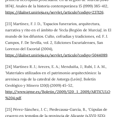
1874)', Anales de la historia contemporánea 15 (1999) 385-412,
https://dialnet.unirioja.es/servlet/articulo?codigo=237126
.
[23] Martínez, F. J. D., 'Espacios funerarios, arquitectura,
narrativa y rito en el ámbito de Yecla (Región de Murcia)', in El
mundo de los difuntos. Culto, cofradías y tradiciones, ed. F. J.
Campos, F. De Sevilla, vol. 2, Ediciones Escurialenses, San
Lorenzo del Escorial (2004),
https://dialnet.unirioja.es/servlet/articulo?codigo=5044089
.
[24] Martínez R. J.; Areces, E. A.; Menduiña, J.; Rubí, J. A. M.,
'Materiales utilizados en el patrimonio arquitectónico: la
arenisca roja de la catedral de Astorga (León)', Boletín
Geológico y Minero 120(1) (2009) 45-52,
http://www.igme.es/Boletin/2009/120_1_2009/ARTICULO
%204.pdf
.
[25] Pérez-Sánchez, J. C.; Piedecausa-García, B., 'Cúpulas de
crucero en templos de la provincia de Alicante (s.XVII-XIX):