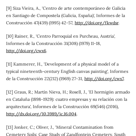
[9] Siza Vieira, A., 'Centro de arte contemporáneo de Galicia
en Santiago de Compostela (Galicia, España)', Informes de la
Construcción 47(439) (1995) 42-57,
http://doi.org/fkwdsr
.
[10] Rainer, R., 'Centro Parroquial en Purcheau, Austria',
Informes de la Construcción 31(308) (1979) 11-18,
http://doi.org/cwx6
.
[11] Kammerer, H., 'Development of a physical model of a
typical nineteenth-century English canvas painting', Informes
de la Construcción 22(212) (1969) 27-31,
http://doi.org/cwx7
.
[12] Graus, R.; Martín Nieva, H.; Rosell, J., 'El hormigón armado
en Cataluña (1898-1929): cuatro empresas y su relación con la
arquitectura', Informes de la Construcción 69(546) (2016),
http://dx.doi.org/10.3989/ic.16.004
.
[13] Jonker, C.; Oliver, J., 'Mineral Contamination from
Cemetery Soils: Case Study of Zandfontein Cemetery, South