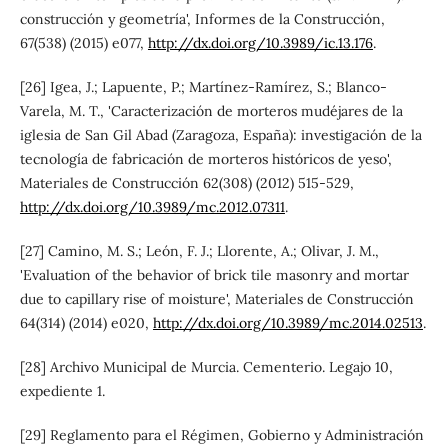
construcción y geometría', Informes de la Construcción,
67(538) (2015) e077,
http://dx.doi.org/10.3989/ic.13.176
.
[26] Igea, J.; Lapuente, P.; Martínez-Ramírez, S.; Blanco-
Varela, M. T., 'Caracterización de morteros mudéjares de la
iglesia de San Gil Abad (Zaragoza, España): investigación de la
tecnología de fabricación de morteros históricos de yeso',
Materiales de Construcción 62(308) (2012) 515-529,
http://dx.doi.org/10.3989/mc.2012.07311
.
[27] Camino, M. S.; León, F. J.; Llorente, A.; Olivar, J. M.,
'Evaluation of the behavior of brick tile masonry and mortar
due to capillary rise of moisture', Materiales de Construcción
64(314) (2014) e020,
http://dx.doi.org/10.3989/mc.2014.02513
.
[28] Archivo Municipal de Murcia. Cementerio. Legajo 10,
expediente 1.
[29] Reglamento para el Régimen, Gobierno y Administración