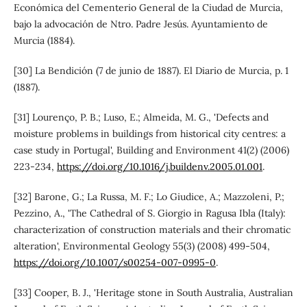
Económica del Cementerio General de la Ciudad de Murcia,
bajo la advocación de Ntro. Padre Jesús. Ayuntamiento de
Murcia (1884).
[30] La Bendición (7 de junio de 1887). El Diario de Murcia, p. 1
(1887).
[31] Lourenço, P. B.; Luso, E.; Almeida, M. G., 'Defects and
moisture problems in buildings from historical city centres: a
case study in Portugal', Building and Environment 41(2) (2006)
223-234,
https://doi.org/10.1016/j.buildenv.2005.01.001
.
[32] Barone, G.; La Russa, M. F.; Lo Giudice, A.; Mazzoleni, P.;
Pezzino, A., 'The Cathedral of S. Giorgio in Ragusa Ibla (Italy):
characterization of construction materials and their chromatic
alteration', Environmental Geology 55(3) (2008) 499-504,
https://doi.org/10.1007/s00254-007-0995-0
.
[33] Cooper, B. J., 'Heritage stone in South Australia, Australian