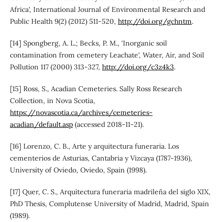
Africa', International Journal of Environmental Research and
Public Health 9(2) (2012) 511-520,
http://doi.org/gchntm
.
[14] Spongberg, A. L.; Becks, P. M., 'Inorganic soil
contamination from cemetery Leachate', Water, Air, and Soil
Pollution 117 (2000) 313-327,
http://doi.org/c3z4k3
.
[15] Ross, S., Acadian Cemeteries. Sally Ross Research
Collection, in Nova Scotia,
https://novascotia.ca/archives/cemeteries-
acadian/default.asp
(accessed 2018-11-21).
[16] Lorenzo, C. B., Arte y arquitectura funeraria. Los
cementerios de Asturias, Cantabria y Vizcaya (1787-1936),
University of Oviedo, Oviedo, Spain (1998).
[17] Quer, C. S., Arquitectura funeraria madrileña del siglo XIX,
PhD Thesis, Complutense University of Madrid, Madrid, Spain
(1989).